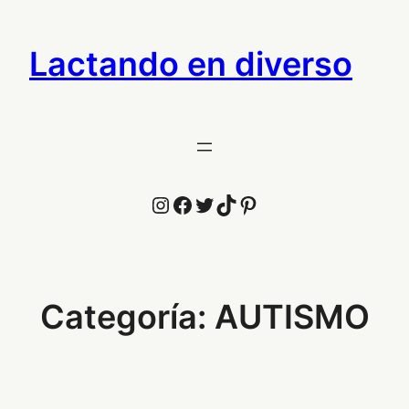
Saltar
al
Lactando en diverso
contenido
Instagram
Facebook
Twitter
TikTok
Pinterest
Categoría:
AUTISMO