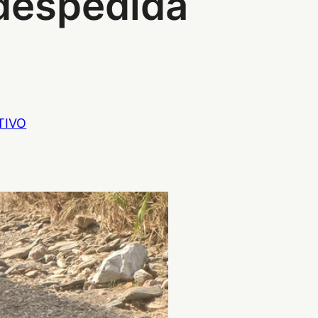
 despedida
TIVO