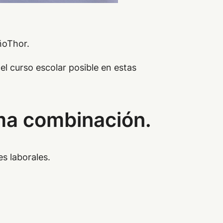
ñoThor.
del curso escolar posible en estas
ima combinación.
es laborales.