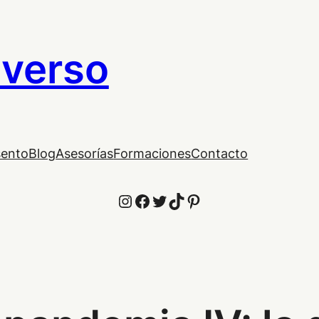
iverso
sento
Blog
Asesorías
Formaciones
Contacto
Instagram
Facebook
Twitter
TikTok
Pinterest