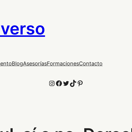
iverso
sento
Blog
Asesorías
Formaciones
Contacto
Instagram
Facebook
Twitter
TikTok
Pinterest