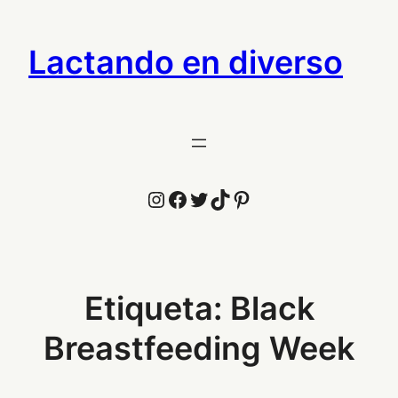
Saltar
al
Lactando en diverso
contenido
Instagram
Facebook
Twitter
TikTok
Pinterest
Etiqueta:
Black
Breastfeeding Week