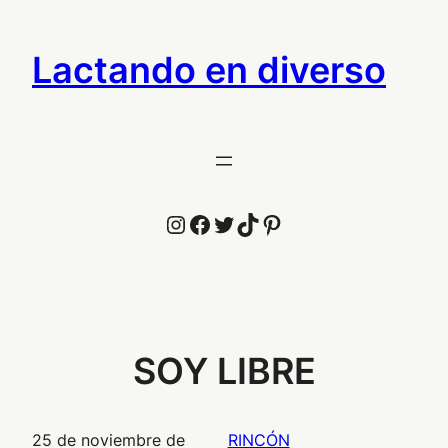
Saltar
al
Lactando en diverso
contenido
Instagram
Facebook
Twitter
TikTok
Pinterest
SOY LIBRE
25 de noviembre de
RINCÓN