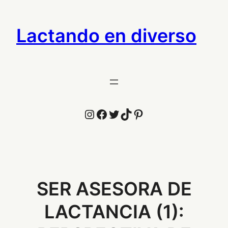
Saltar
al
Lactando en diverso
contenido
Instagram
Facebook
Twitter
TikTok
Pinterest
SER ASESORA DE
LACTANCIA (1):