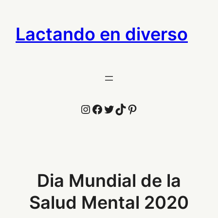
Saltar
al
Lactando en diverso
contenido
Instagram
Facebook
Twitter
TikTok
Pinterest
Dia Mundial de la
Salud Mental 2020