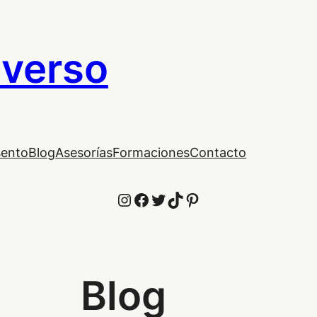
iverso
sento
Blog
Asesorías
Formaciones
Contacto
Instagram
Facebook
Twitter
TikTok
Pinterest
Blog