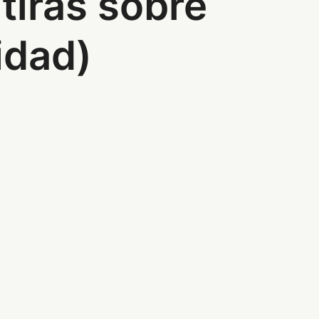
tiras sobre
idad)