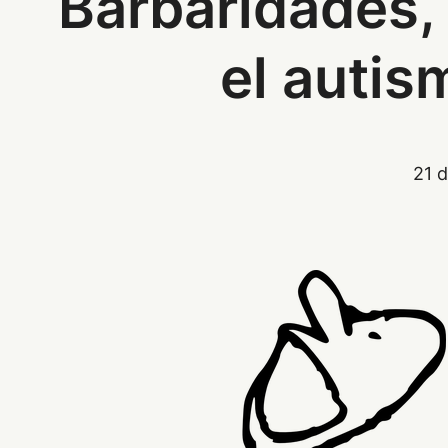
Barbaridades,
el autis
21 d