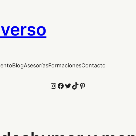
iverso
sento
Blog
Asesorías
Formaciones
Contacto
Instagram
Facebook
Twitter
TikTok
Pinterest