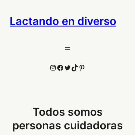
Saltar
al
Lactando en diverso
contenido
Instagram
Facebook
Twitter
TikTok
Pinterest
Todos somos
personas cuidadoras