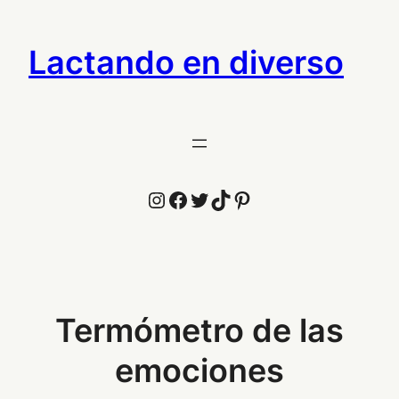
Saltar
al
Lactando en diverso
contenido
Instagram
Facebook
Twitter
TikTok
Pinterest
Termómetro de las
emociones