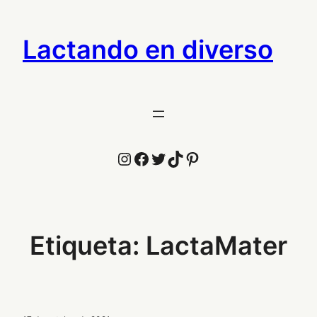
Saltar
al
Lactando en diverso
contenido
Instagram
Facebook
Twitter
TikTok
Pinterest
Etiqueta:
LactaMater