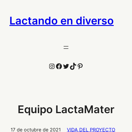
Saltar
al
Lactando en diverso
contenido
Instagram
Facebook
Twitter
TikTok
Pinterest
Equipo LactaMater
17 de octubre de 2021
VIDA DEL PROYECTO