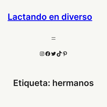
Saltar
al
Lactando en diverso
contenido
Instagram
Facebook
Twitter
TikTok
Pinterest
Etiqueta:
hermanos