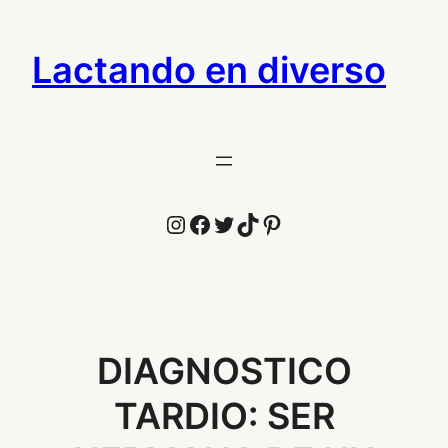
Saltar
al
Lactando en diverso
contenido
Instagram
Facebook
Twitter
TikTok
Pinterest
DIAGNOSTICO
TARDIO: SER