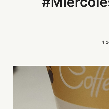
#Miercole
4 d