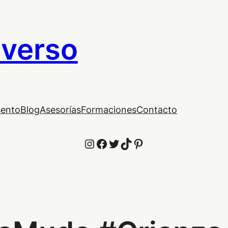
iverso
sento
Blog
Asesorías
Formaciones
Contacto
Instagram
Facebook
Twitter
TikTok
Pinterest