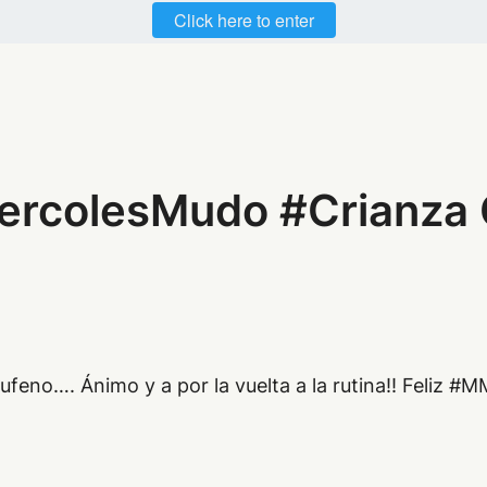
Click here to enter
ercolesMudo #Crianza 
eno…. Ánimo y a por la vuelta a la rutina!! Feliz #M