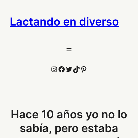
Saltar
al
Lactando en diverso
contenido
Instagram
Facebook
Twitter
TikTok
Pinterest
Hace 10 años yo no lo
sabía, pero estaba