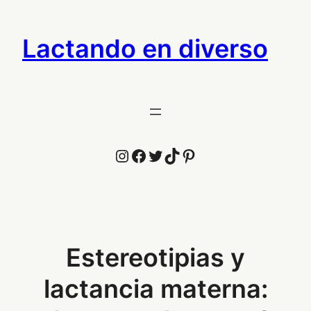
Saltar
al
Lactando en diverso
contenido
Instagram
Facebook
Twitter
TikTok
Pinterest
Estereotipias y
lactancia materna: