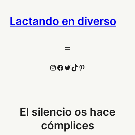
Saltar
al
Lactando en diverso
contenido
Instagram
Facebook
Twitter
TikTok
Pinterest
El silencio os hace
cómplices