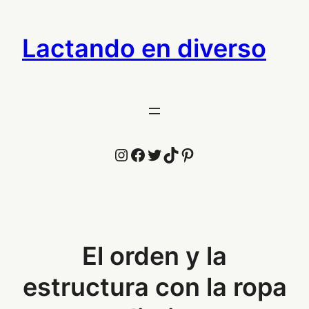
Saltar
al
Lactando en diverso
contenido
Instagram
Facebook
Twitter
TikTok
Pinterest
El orden y la
estructura con la ropa