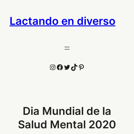
Saltar
al
Lactando en diverso
contenido
Instagram
Facebook
Twitter
TikTok
Pinterest
Dia Mundial de la
Salud Mental 2020