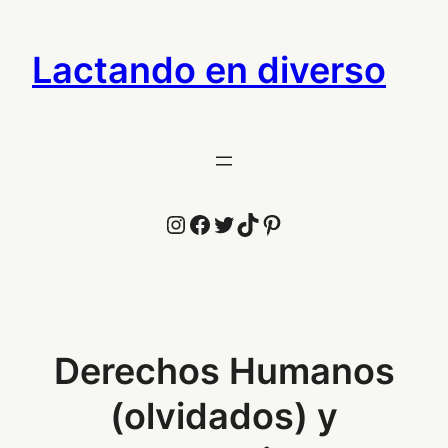
Saltar
al
Lactando en diverso
contenido
Instagram
Facebook
Twitter
TikTok
Pinterest
Derechos Humanos
(olvidados) y