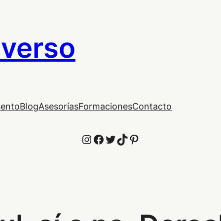
iverso
sento
Blog
Asesorías
Formaciones
Contacto
Instagram
Facebook
Twitter
TikTok
Pinterest