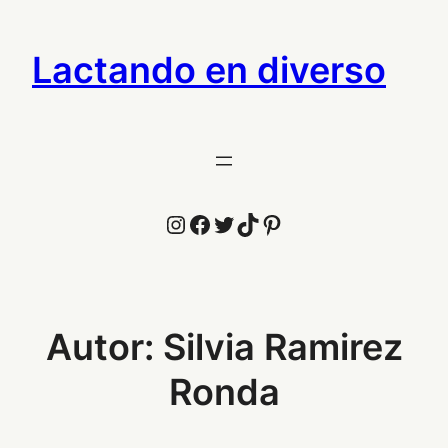
Saltar
al
Lactando en diverso
contenido
Instagram
Facebook
Twitter
TikTok
Pinterest
Autor:
Silvia Ramirez
Ronda