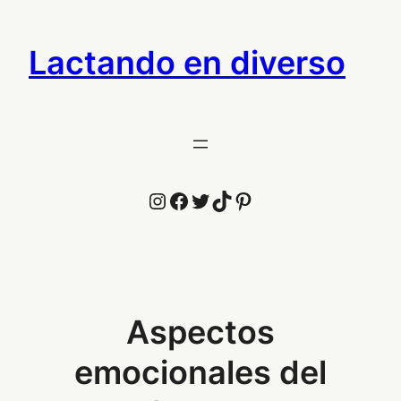
Saltar
al
Lactando en diverso
contenido
Instagram
Facebook
Twitter
TikTok
Pinterest
Aspectos
emocionales del