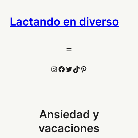
Saltar
al
Lactando en diverso
contenido
Instagram
Facebook
Twitter
TikTok
Pinterest
Ansiedad y
vacaciones