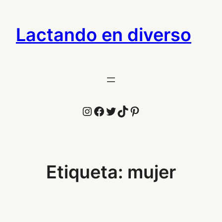
Saltar
al
Lactando en diverso
contenido
Instagram
Facebook
Twitter
TikTok
Pinterest
Etiqueta:
mujer