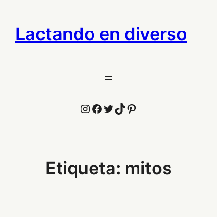
Saltar
al
Lactando en diverso
contenido
Instagram
Facebook
Twitter
TikTok
Pinterest
Etiqueta:
mitos