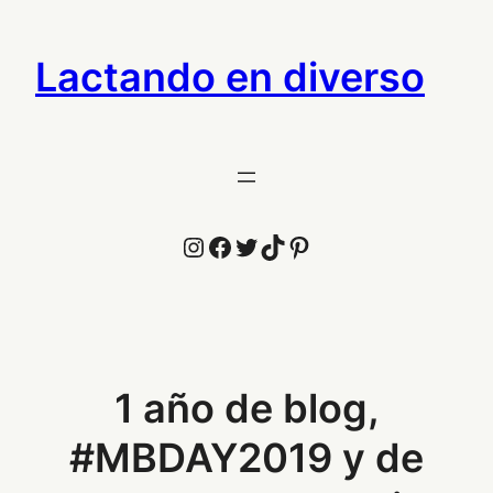
Saltar
al
Lactando en diverso
contenido
Instagram
Facebook
Twitter
TikTok
Pinterest
1 año de blog,
#MBDAY2019 y de