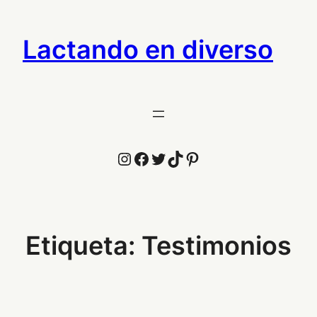
Saltar
al
Lactando en diverso
contenido
Instagram
Facebook
Twitter
TikTok
Pinterest
Etiqueta:
Testimonios