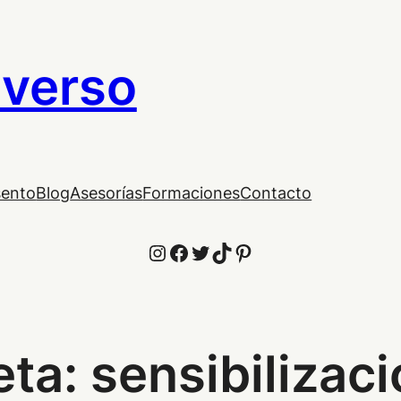
iverso
sento
Blog
Asesorías
Formaciones
Contacto
Instagram
Facebook
Twitter
TikTok
Pinterest
eta:
sensibilizac