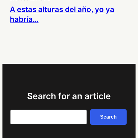
A estas alturas del año, yo ya
habría…
Search for an article
Search
Search