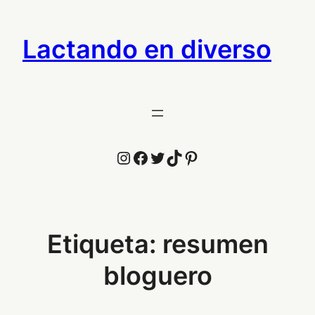
Saltar
al
Lactando en diverso
contenido
Instagram
Facebook
Twitter
TikTok
Pinterest
Etiqueta:
resumen
bloguero