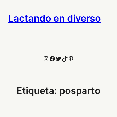
Saltar
al
Lactando en diverso
contenido
Instagram
Facebook
Twitter
TikTok
Pinterest
Etiqueta:
posparto