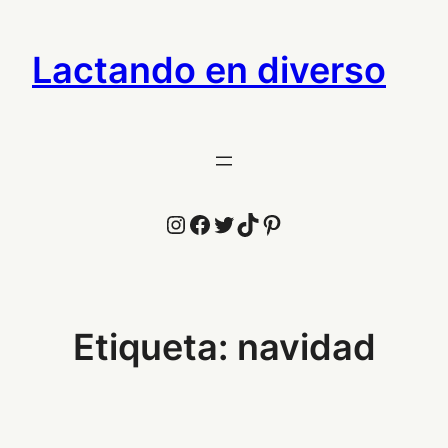
Saltar
al
Lactando en diverso
contenido
Instagram
Facebook
Twitter
TikTok
Pinterest
Etiqueta:
navidad