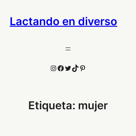
Saltar
al
Lactando en diverso
contenido
Instagram
Facebook
Twitter
TikTok
Pinterest
Etiqueta:
mujer