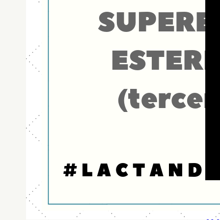
17 d
(S