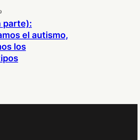
9
 parte):
mos el autismo,
os los
tipos