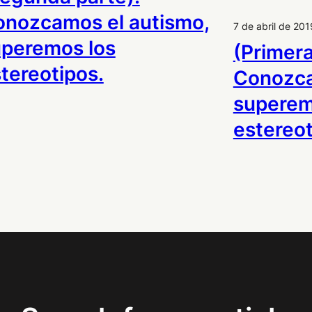
nozcamos el autismo,
7 de abril de 201
peremos los
(Primera
tereotipos.
Conozca
superem
estereo