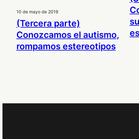
Co
10 de mayo de 2019
su
(Tercera parte)
es
Conozcamos el autismo,
rompamos estereotipos