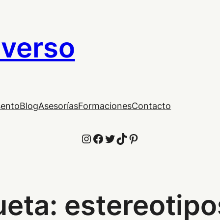
iverso
sento
Blog
Asesorías
Formaciones
Contacto
Instagram
Facebook
Twitter
TikTok
Pinterest
ueta:
estereotipo