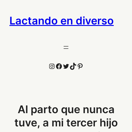
Saltar
al
Lactando en diverso
contenido
Instagram
Facebook
Twitter
TikTok
Pinterest
Al parto que nunca
tuve, a mi tercer hijo